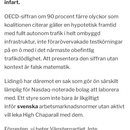
infart.
OECD-siffran om 90 procent färre olyckor som
koalitionen citerar gäller en hypotetisk framtid
med fullt autonom trafik i helt ombyggd
infrastruktur, inte förarövervakade testkörningar
på en ö med i det närmaste obefintlig
trafikdödlighet. Att presentera den siffran utan
kontext är falsk matematik.
Lidingö har däremot en sak som gör ön särskilt
lämplig för Nasdaq-noterade bolag att laborera
med. Ett styre som inte bara är likgiltigt
inför
svenska
arbetsmarknadsnormer utan aktivt
vill leka High Chaparall med dem.
Förresten, vi heter Vänsterpartiet. Inte